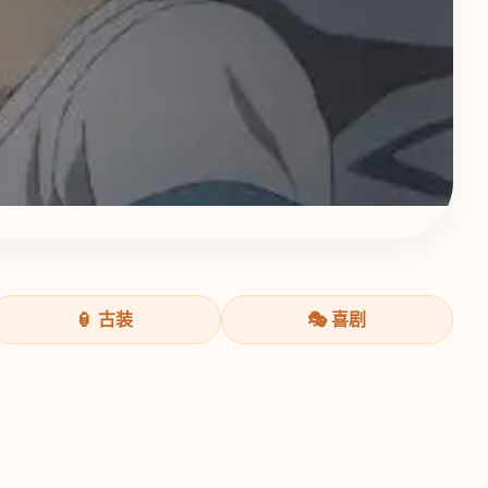
🏮 古装
🎭 喜剧