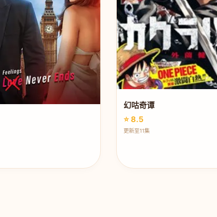
幻咕奇谭
⭐ 8.5
更新至11集