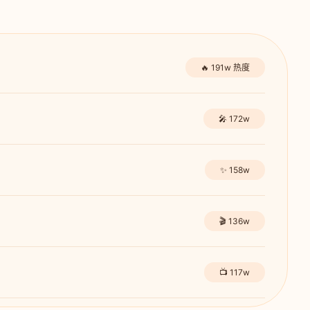
🔥 191w 热度
🎤 172w
✨ 158w
🎬 136w
📺 117w