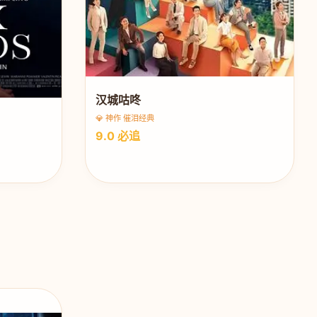
汉城咕咚
💎 神作 催泪经典
9.0 必追