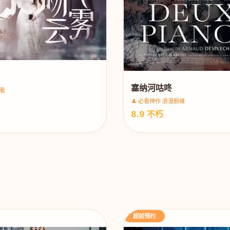
塞纳河咕咚
必看
🎩 必看神作 浪漫巅峰
8.9 不朽
超前预约