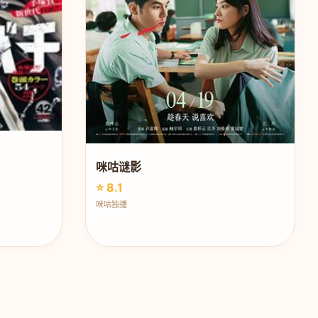
咪咕谜影
⭐ 8.1
咪咕独播