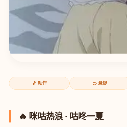
🎵 动作
🍊 悬疑
🔥 咪咕热浪 · 咕咚一夏