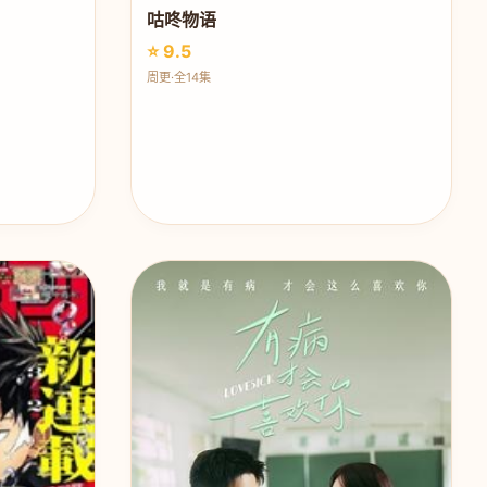
咕咚物语
⭐ 9.5
周更·全14集