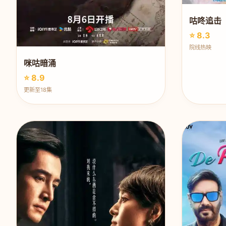
咕咚追击
⭐ 8.3
院线热映
咪咕暗涌
⭐ 8.9
更新至18集