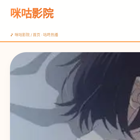
咪咕影院
🎵
咪咕影院
/ 首页 · 咕咚热播