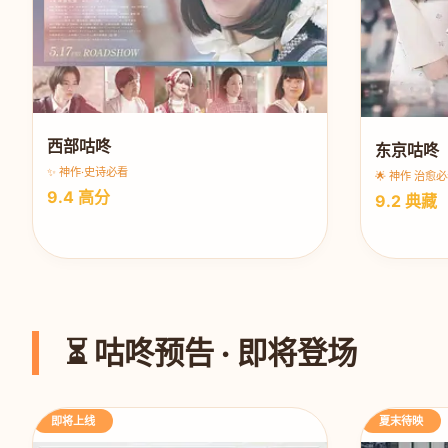
西部咕咚
东京咕咚
✨ 神作·史诗必看
🌟 神作 治愈
9.4 高分
9.2 典藏
⏳ 咕咚预告 · 即将登场
即将上线
夏末待映