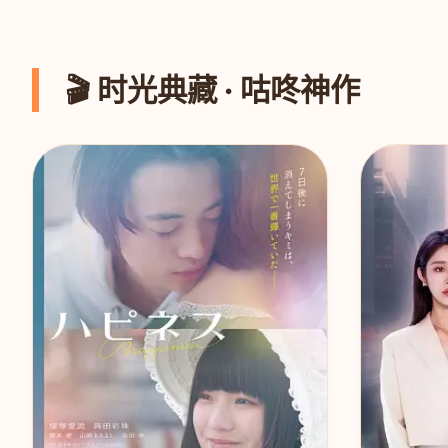
🎬 时光典藏 · 咕咚神作