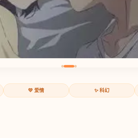
💛 爱情
✨ 科幻