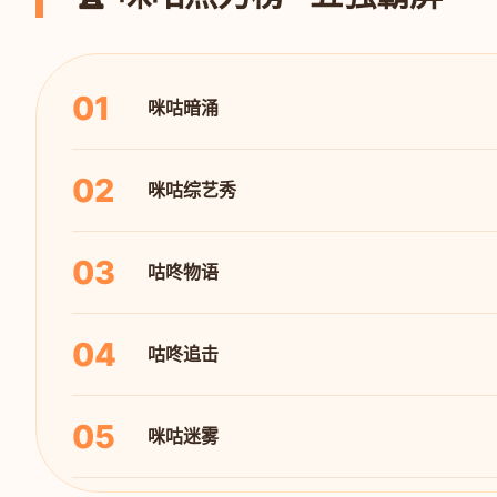
01
咪咕暗涌
02
咪咕综艺秀
03
咕咚物语
04
咕咚追击
05
咪咕迷雾