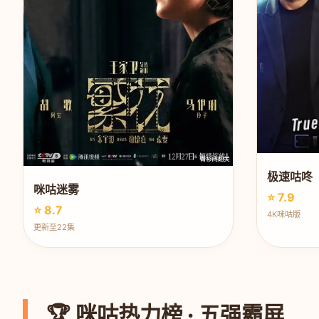
极速咕咚
咪咕迷雾
⭐ 7.9
⭐ 8.7
4K咪咕版
更新至22集
🏆 咪咕热力榜 · 五强霸屏